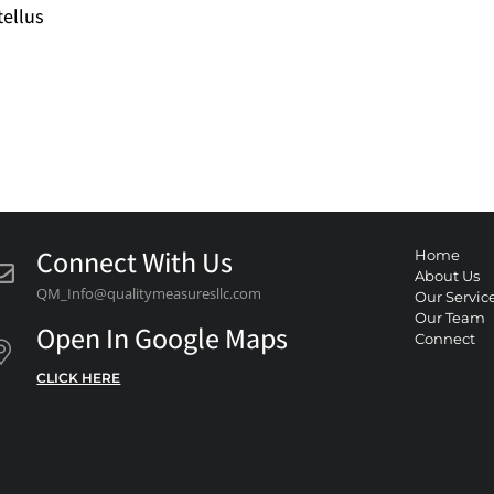
tellus
Connect With Us
Home
About Us
QM_Info@qualitymeasuresllc.com
Our Servic
Our Team
Open In Google Maps
Connect
CLICK HERE