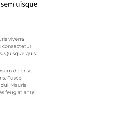
a sem uisque
ris viverra
t consectetur
s. Quisque quis
psum dolor sit
ris. Fusce
 dui. Mauris
as feugiat ante