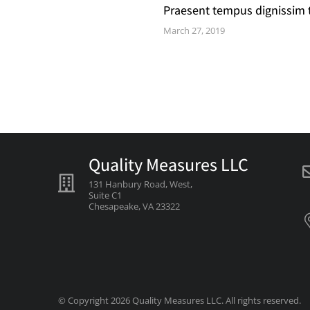
Praesent tempus dignissim 
March 27, 2019
Quality Measures LLC
131 Hanbury Road, West,
Suite C1
Chesapeake, VA 23322
© Copyright 2026 Quality Measures LLC. All rights reserved.