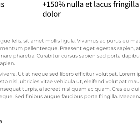
us
+150% nulla et lacus fringill
dolor
gue felis, sit amet mollis ligula. Vivamus ac purus eu mau
lementum pellentesque. Praesent eget egestas sapien, a
rnare pharetra. Curabitur cursus sapien sed porta dapibu
apien.
verra. Ut at neque sed libero efficitur volutpat. Lorem i
to nisl, ultricies vitae vehicula ut, eleifend volutpat mau
nsequat turpis, a laoreet nisl quam ac quam. Cras eu dui
eque. Sed finibus augue faucibus porta fringilla. Maecen
a