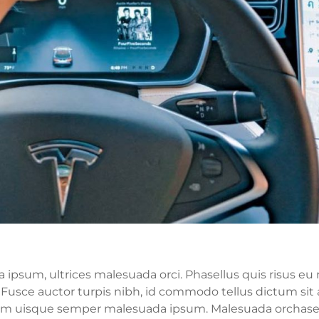
sum, ultrices malesuada orci. Phasellus quis risus eu r
. Fusce auctor turpis nibh, id commodo tellus dictum sit
a sem uisque semper malesuada ipsum. Malesuada orchasel