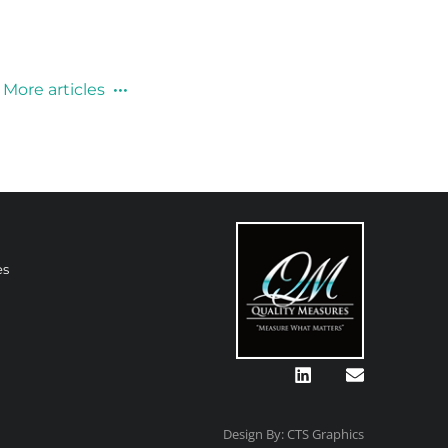
More articles
es
Design By: CTS Graphics