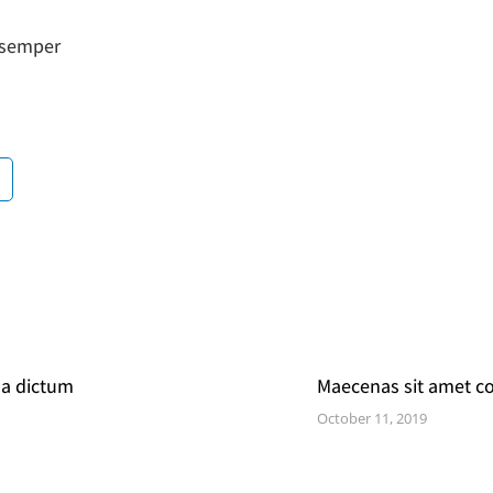
a semper
a dictum
Maecenas sit amet c
October 11, 2019